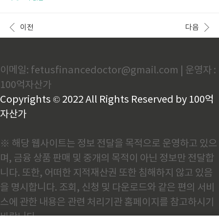
고 있습니다. 현재 기준으로 제공되는 요금제는 아래와
말기는 시간 절약과 편리함을 제공합니다. 하지만 어떤
같습니다.월간 이용권가격: 14,900원특징: 매달 결제
단말기를 선택해야 할지 고민하는 분들도 많습니다. 이
방식으로, 부담 없이 이용 가능.6개월 이용권 (반년 패
글에서는 하이패스 단말기의 주요 기능, 장점, 구매 요
이전
다음
스)가격: 79,..
령에 대해 알려드리겠습니다. 아래에서 하이패스 단말
기 가격을 비교하며 구매할 수 있습니다. 🔽 저렴하게
구매하기 하이패스 단말기란?하이패스 단말기는 고속
도로 톨게이트에서 비접촉 방식으로 요금을 결제할 수
이메일: fetusfinancedoctor@gmail.com | 운영자 :
있는 장치입니다. 하이패스 카드를 삽입한 후 차량에 설
치하면, 단말기가 차량 정보를 무선으로 전송하여 요금
100억자산가
이 자동으로 결제됩니다. 이로 인해 톨게이트에서 멈추
지 않고도 통행이 가능하며, 교..
Copyrights © 2022 All Rights Reserved by 100억
자산가
※ 해당 웹사이트는 정보 전달을 목적으로 운영하고 있으
며, 금융 상품 판매 및 중개의 목적이 아닌 정보만 전달합
니다. 또한, 어떠한 지적재산권 또한 침해하지 않고 있음
을 명시합니다. 조회, 신청 및 다운로드와 같은 편의 서비
스에 관한 내용은 관련 처리기관 홈페이지를 참고하시기
바랍니다.