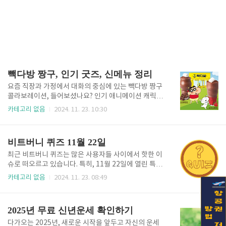
빽다방 짱구, 인기 굿즈, 신메뉴 정리
요즘 직장과 가정에서 대화의 중심에 있는 빽다방 짱구
콜라보레이션, 들어보셨나요? 인기 애니메이션 캐릭터
짱구와 빽다방이 손을 잡고 굿즈와 신메뉴를 출시하며
카테고리 없음
2024. 11. 23. 10:30
뜨거운 관심을 받고 있습니다. 이번 글에서는 빽다방 짱
구 굿즈, 신메뉴, 그리고 이벤트에 대한 모든 정보를 정
리해 보겠습니다. 홈페이지 바로가기 빽다방 짱구 굿즈
비트버니 퀴즈 11월 22일
종류빽다방 짱구 굿즈는 높은 퀄리티와 실용성으로 많
은 사랑을 받고 있습니다. 특히, 이번 굿즈는 한정판으
최근 비트버니 퀴즈는 많은 사용자들 사이에서 핫한 이
로 제작되어 더욱 가치를 높이고 있습니다.굿즈 종류는
슈로 떠오르고 있습니다. 특히, 11월 22일에 열린 특별
크게 4가지로 나뉩니다:씨리얼 머그 & 스푼 세트귀여운
이벤트는 다양한 혜택과 재미있는 퀴즈 문제로 주목받
카테고리 없음
2024. 11. 23. 08:49
짱구 캐릭터가 그려진 머그컵과 스푼이 포함된 세트입
고 있습니다. 이 글에서는 비트버니 퀴즈의 매력을 알아
니다.점보 텀블러대용량 텀블러로, 짱구 캐릭터와 함께
보고, 참여 방법과 주요 포인트를 소개합니다. 정답 바
음료를 더 오래 즐길 수 있습니다.클리어 콮드 텀블러투
로 확인하기 비트버니 퀴즈란?비트버니 퀴즈는 디지털
2025년 무료 신년운세 확인하기
명한 디자인으로 세련된..
자산 플랫폼 비트버니(Bitbunny)가 제공하는 특별한
이벤트입니다. 사용자는 퀴즈를 통해 암호화폐와 관련
다가오는 2025년, 새로운 시작을 앞두고 자신의 운세