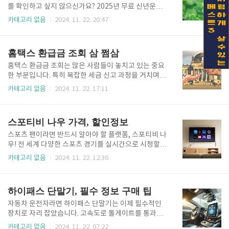
된 지식을 쌓을 수 있을 뿐만 아니라 다양한 보상을 받
를 확인하고 싶지 않으신가요? 2025년 무료 신년운세
을 수 있습니다. 매일 제공되는 퀴즈 문제는 간단하지
는 신년 계획을 세우기 전에 자신에게 어떤 기회와 도전
카테고리 없음
2024. 11. 22. 20:47
만, 그 내용은 매우 유익하며 암호화폐 초보자와 전문가
이 기다리고 있는지 알아볼 수 있는 좋은 기회입니다.
모두에게 적합합니다. 11월 22일 비트버니 퀴즈의 특
올해의 운세를 미리 확인하여 긍정적인 에너지를 얻고,
별함11월 22일 비트버니 퀴즈는 이전 이벤트와는 달리
조심해야 할 부분은 미리 대비해보세요. 신년운세 바로
홈택스 환급금 조회 삼 쩜삼
특별한 주제를 ..
보기 2025년 무료 신년운세란?2025년 무료 신년운세
는 생년월일, 이름 등 간단한 정보를 통해 새해의 전반
홈택스 환급금 조회는 많은 사람들이 놓치고 있는 중요
적인 운세를 제공합니다. 금전운, 애정운, 건강운, 직업
한 부분입니다. 특히 복잡한 세금 신고 과정을 거치며
운 등 다양한 영역에서의 흐름을 파악할 수 있어, 계획
환급금을 놓치는 경우가 많습니다. 이런 문제를 해결하
카테고리 없음
2024. 11. 22. 17:11
적인 한 해를 준비하는 데 큰 도움이 됩니다.신년운세는
기 위해 삼쩜삼과 같은 서비스를 활용하면 훨씬 간편하
단순히 점을 보는 것을 넘어서, 자신의 삶을 돌아보고
게 홈택스 환급금을 확인하고 받을 수 있습니다. 환급금
다가올 한 해의 목표를 설정하는 데 유용합니다. 2025
확인하기 홈택스 환급금 조회의 필요성많은 사람들이
스포티비 나우 가격, 할인정보
년 무료..
홈택스 환급금을 받지 못하는 이유는 환급 가능 여부를
모르거나 복잡한 절차에 부담을 느끼기 때문입니다. 하
스포츠 팬이라면 반드시 알아야 할 플랫폼, 스포티비 나
지만 홈택스를 통해 환급금을 확인하는 것은 생각보다
우! 전 세계 다양한 스포츠 경기를 실시간으로 시청할
간단하며, 삼쩜삼 서비스를 활용하면 더욱 쉽게 처리할
수 있는 스포티비 나우는 축구, 농구, 야구 등 다양한 종
카테고리 없음
2024. 11. 22. 12:36
수 있습니다. 홈택스 환급금은 우리가 낸 세금 중 돌려
목의 팬들에게 필수적인 서비스입니다. 하지만 가격과
받을 수 있는 금액으로, 이를 놓치지 않는 것이 중요합
할인 혜택에 대한 정보는 쉽게 얻기 어렵습니다. 이 글
니다.삼쩜삼을 활용한 홈택스 환급금 조회 방법 삼쩜삼
에서는 스포티비 나우의 가격과 할인 정보를 자세히 살
하이패스 단말기, 필수 정보 구매 팁
은 자동으로 홈택스 데이터를..
펴보고, 여러분이 가장 경제적으로 이용할 수 있는 방법
을 소개합니다. 홈페이지 바로가기스포티비 나우 기본
자동차 운전자라면 하이패스 단말기는 이제 필수적인
요금제 종류스포티비 나우는 다양한 요금제를 제공하
장치로 자리 잡았습니다. 고속도로 톨게이트를 통과할
여 이용자들이 자신의 필요에 따라 선택할 수 있도록 하
때마다 멈추지 않고 요금을 결제할 수 있는 하이패스 단
카테고리 없음
2024. 11. 22. 07:22