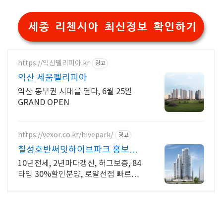
세종 리첸시아 최신정보 확인하기
https://익산펠리피아.kr
광고
익산 세움펠리피아
익산 동부권 시대를 열다, 6월 25일
GRAND OPEN
https://vexor.co.kr/hivepark/
광고
칠성호반써밋하이브파크 홍보관
10년 전세임대
10년전세, 2년마다갱신, 허그보증, 84
타입 30%할인분양, 로얄선점 빠르게
문의