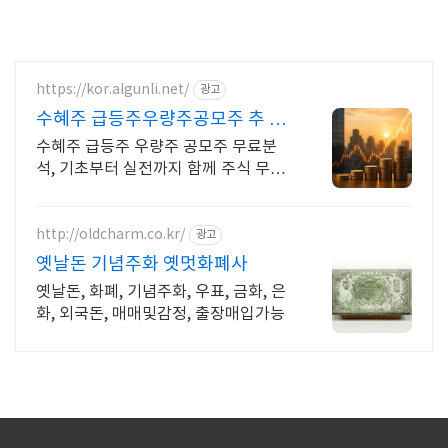
https://kor.algunli.net/
광고
수혜주 급등주우량주공모주 추 우
량주 무료 공유
수혜주 급등주 우량주 공모주 무료분
석, 기초부터 실전까지 함께 주식 무료
교육 제공, 우량주 무료 정보 제공, 처
음부터 실전까지 같이합니다
http://oldcharm.co.kr/
광고
옛날돈 기념주화 옛멋화폐사
옛날돈, 화폐, 기념주화, 우표, 금화, 은
화, 외국돈, 매매및감정, 출장매입가능